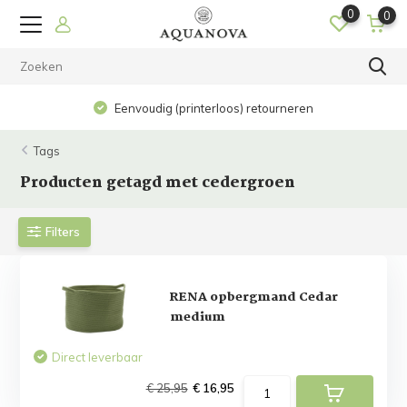
0
0
Eenvoudig (printerloos) retourneren
Tags
Producten getagd met cedergroen
Filters
RENA opbergmand Cedar
medium
Direct leverbaar
€ 25,95
€ 16,95