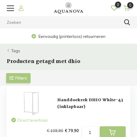
0
0
Eenvoudig (printerloos) retourneren
Tags
Producten getagd met dhio
Filters
Handdoekrek DHIO White-43
(inklapbaar)
Direct leverbaar
€ 109,90
€ 79,90