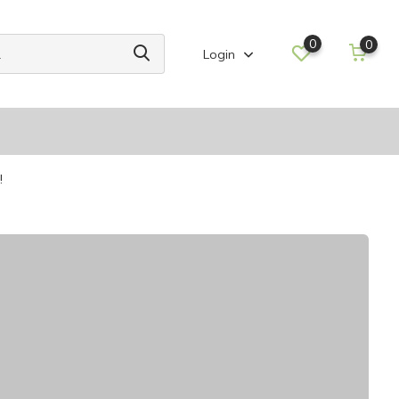
0
0
Login
!