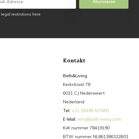
Abonnieren
 legal restrictions here
Kontakt
Bath&Living
Kerkstraat 78
6031 CJ Nederweert
Nederland
Tel:
+31 (0)495 625991
E-Mail:
info@bath-living.com
KvK nummer 78419190
BTW nummer NL861386322B01