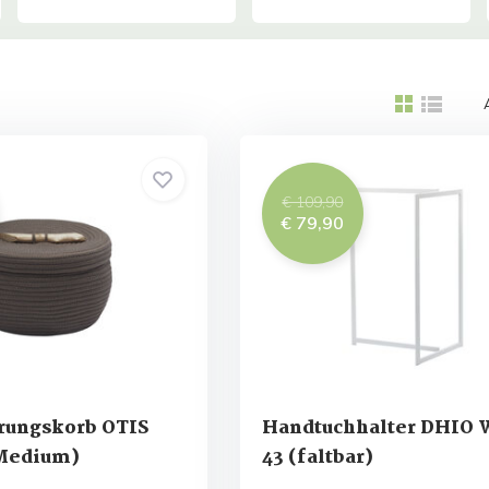
€ 109,90
€ 79,90
ungskorb OTIS
Handtuchhalter DHIO 
Medium)
43 (faltbar)