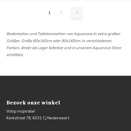
1
2
Badematten und Toilettenmatten von Aquanova in extra großen
Größen. Größe 60x160cm oder 80x160cm. In verschiedenen
Farben, direkt ab Lager lieferbar und in unserem Aquanova Store
erhältlich.
Bezoek onze winkel
Volop inspiratie!
Kerkstraat 78, 6031 CJ Nederweert