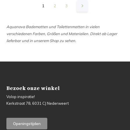
1
2
3
Aquanova Badematten und Toilettenmatten in vielen
verschiedenen Farben, Größen und Materialien. Direkt ab Lager
lieferbar und in unserem Shop zu sehen.
Bezoek onze winkel
Volop inspiratie!
Kerkstraat 78, 6031 CJ Nederweert
Openingstijden