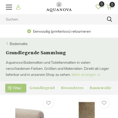
0
0
Op werkdagen voor 15.00 uur besteld? De volgende dag in
huis!
Badematte
Grundlegende Sammlung
Aquanova Badematten und Toilettenmatten in vielen
verschiedenen Farben, Größen und Materialien. Direkt ab Lager
lieferbar und in unserem Shop zu sehen.
Mehr anzeigen
Grundlegend
Besonderes
Baumwolle
Filter