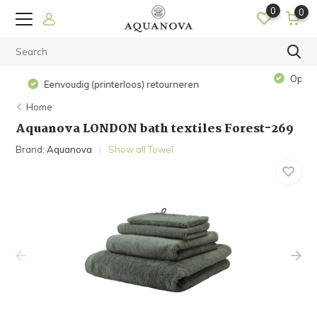
0
0
Op werkdagen voor 15.00 uur besteld? De volgende dag in
huis!
Home
Aquanova LONDON bath textiles Forest-269
Brand:
Aquanova
Show all Towel