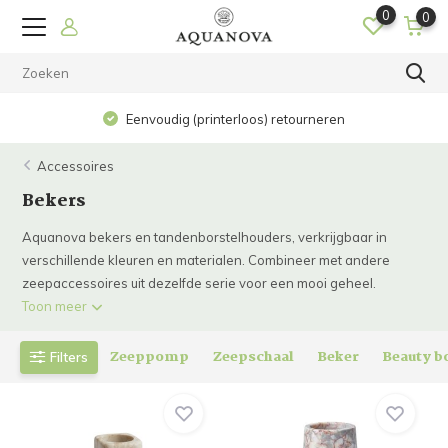
0
0
Op werkdagen voor 15.00 uur besteld? De volge
eren
huis!
Accessoires
Bekers
Aquanova bekers en tandenborstelhouders, verkrijgbaar in
verschillende kleuren en materialen. Combineer met andere
zeepaccessoires uit dezelfde serie voor een mooi geheel.
Toon meer
Zeeppomp
Zeepschaal
Beker
Beauty b
Filters