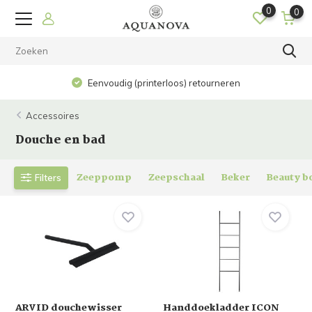
0
0
Eenvoudig (printerloos) retourneren
Accessoires
Douche en bad
Zeeppomp
Zeepschaal
Beker
Beauty b
Filters
ARVID douchewisser
Handdoekladder ICON