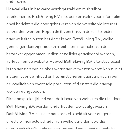
anderszins.
Hoewel alles in het werk wordt gesteld om misbruik te
voorkomen, is Bath&Living B.V. niet aansprakelijk voor informatie
en/of berichten die door gebruikers van de website via internet
verzonden worden. Bepaalde (hyper)links in deze site leiden
naar websites buiten het domein van Bath&Living B.V., welke
geen eigendom zijn, maar zijn louter ter informatie van de
bezoeker opgenomen. Indien deze links geactiveerd worden,
verlaat men de website. Hoewel Bath&Living B.V. uiterst selectief
is ten aanzien van de sites waarnaar verwezen wordt, kan zij niet
instaan voor de inhoud en het functioneren daarvan, noch voor
de kwaliteit van eventuele producten of diensten die daarop
worden aangeboden.
Elke aansprakelijkheid voor de inhoud van websites die niet door
Bath&Living B.V. worden onderhouden wordt afgewezen.
Bath&Living B.V. sluit alle aansprakelijkheid uit voor enigerlei
directe of indirecte schade, van welke aard dan ook, die
voortvloeit uit of in enig opzicht verband houdt met de website.