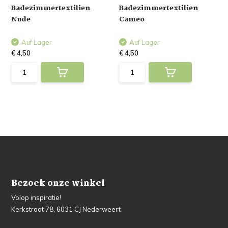
Badezimmertextilien
Badezimmertextilien
Nude
Cameo
Auf Lager
Auf Lager
€ 4,50
€ 4,50
Bezoek onze winkel
Volop inspiratie!
Kerkstraat 78, 6031 CJ Nederweert