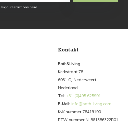
 legal restrictions here
Kontakt
Bath&Living
Kerkstraat 78
6031 CJ Nederweert
Nederland
Tel:
+31 (0)495 625991
E-Mail:
info@bath-living.com
KvK nummer 78419190
BTW nummer NL861386322B01