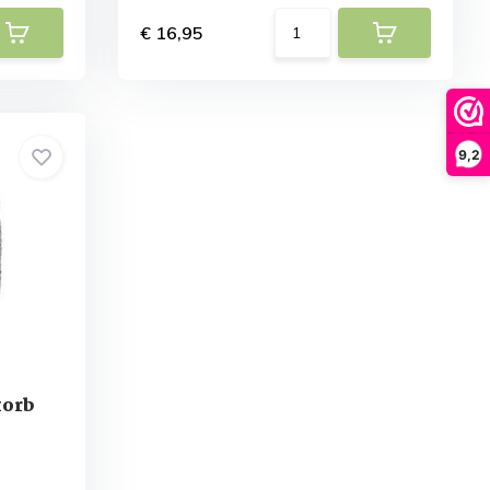
€ 16,95
9,2
orb