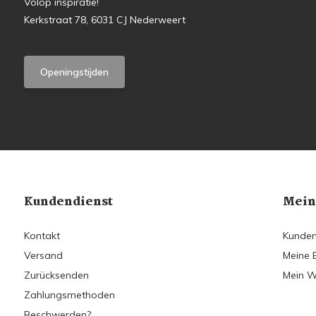
Volop inspiratie!
Kerkstraat 78, 6031 CJ Nederweert
Openingstijden
Kundendienst
Mein
Kontakt
Kunden
Versand
Meine 
Zurücksenden
Mein W
Zahlungsmethoden
Beschwerden?