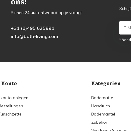
ons!
Schrij
Binnen 24 uur antwoord op je vraag!
+31 (0)495 625991
info@bath-living.com
* Read
 Konto
Kategorien
konto anlegen
Badematte
Bestellungen
Handtuch
unschzettel
Bademantel
Zubehör
Verstauen Sie weg