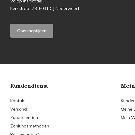
Volop inspiratie!
Kerkstraat 78, 6031 CJ Nederweert
Openingstijden
Kundendienst
Mein
Kontakt
Kunden
Versand
Meine 
Zurücksenden
Mein W
Zahlungsmethoden
Beschwerden?