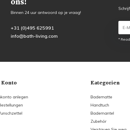
ons!
Schrij
Binnen 24 uur antwoord op je vraag!
+31 (0)495 625991
info@bath-living.com
* Read
 Konto
Kategorien
konto anlegen
Badematte
Bestellungen
Handtuch
unschzettel
Bademantel
Zubehör
Verstauen Sie weg