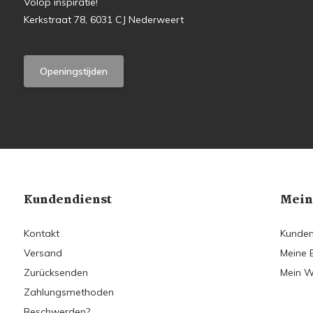
Volop inspiratie!
Kerkstraat 78, 6031 CJ Nederweert
Openingstijden
Kundendienst
Mein
Kontakt
Kunden
Versand
Meine 
Zurücksenden
Mein W
Zahlungsmethoden
Beschwerden?