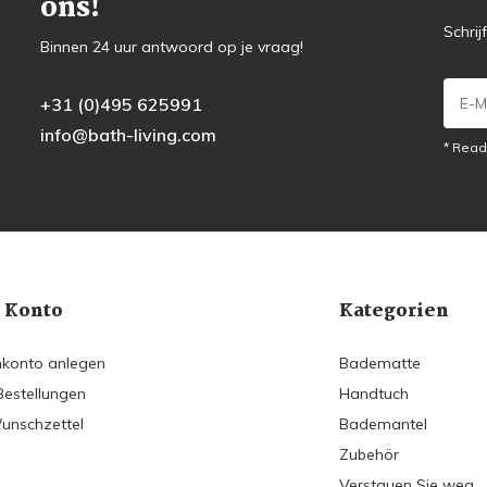
ons!
Schrij
Binnen 24 uur antwoord op je vraag!
+31 (0)495 625991
info@bath-living.com
* Read
 Konto
Kategorien
konto anlegen
Badematte
Bestellungen
Handtuch
unschzettel
Bademantel
Zubehör
Verstauen Sie weg