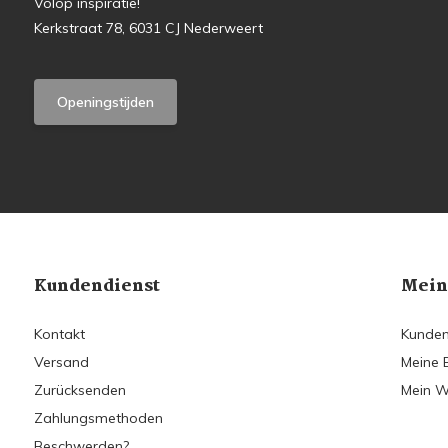
Volop inspiratie!
Kerkstraat 78, 6031 CJ Nederweert
Openingstijden
Kundendienst
Mein
Kontakt
Kunden
Versand
Meine 
Zurücksenden
Mein W
Zahlungsmethoden
Beschwerden?