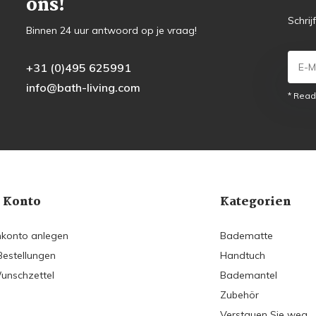
ons!
Schrij
Binnen 24 uur antwoord op je vraag!
+31 (0)495 625991
info@bath-living.com
* Read
 Konto
Kategorien
konto anlegen
Badematte
Bestellungen
Handtuch
unschzettel
Bademantel
Zubehör
Verstauen Sie weg