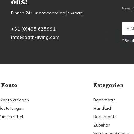
ons!
Schrij
Binnen 24 uur antwoord op je vraag!
+31 (0)495 625991
info@bath-living.com
* Read
 Konto
Kategorien
konto anlegen
Badematte
Bestellungen
Handtuch
unschzettel
Bademantel
Zubehör
Verstauen Sie weg