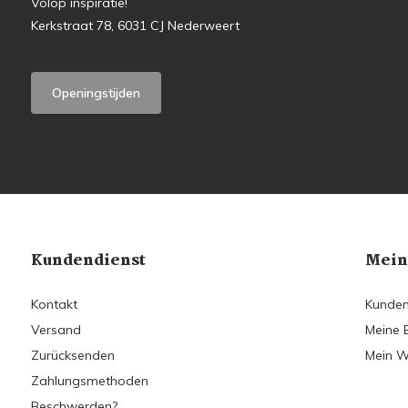
Volop inspiratie!
Kerkstraat 78, 6031 CJ Nederweert
Openingstijden
Kundendienst
Mein
Kontakt
Kunden
Versand
Meine 
Zurücksenden
Mein W
Zahlungsmethoden
Beschwerden?