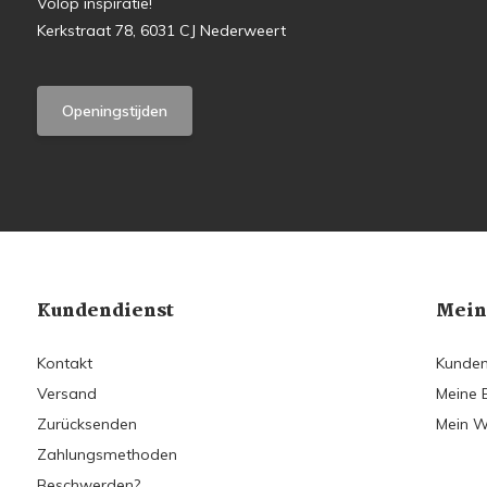
Volop inspiratie!
Kerkstraat 78, 6031 CJ Nederweert
Openingstijden
Kundendienst
Mein
Kontakt
Kunden
Versand
Meine 
Zurücksenden
Mein W
Zahlungsmethoden
Beschwerden?