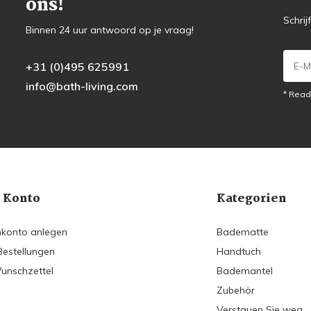
ons!
Schrij
Binnen 24 uur antwoord op je vraag!
+31 (0)495 625991
info@bath-living.com
* Read
 Konto
Kategorien
konto anlegen
Badematte
Bestellungen
Handtuch
unschzettel
Bademantel
Zubehör
Verstauen Sie weg