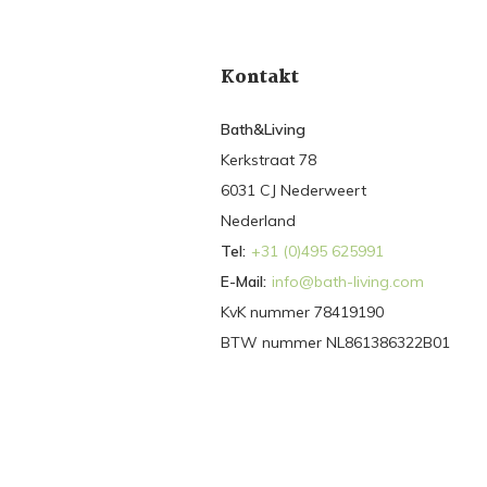
Kontakt
Bath&Living
Kerkstraat 78
6031 CJ Nederweert
Nederland
Tel:
+31 (0)495 625991
E-Mail:
info@bath-living.com
KvK nummer 78419190
BTW nummer NL861386322B01