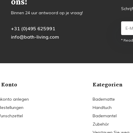
ons!
Schrij
Binnen 24 uur antwoord op je vraag!
+31 (0)495 625991
info@bath-living.com
* Read
 Konto
Kategorien
konto anlegen
Badematte
Bestellungen
Handtuch
unschzettel
Bademantel
Zubehör
Verstauen Sie weg