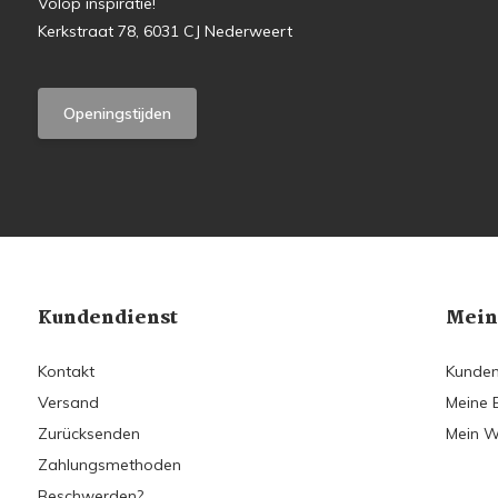
Volop inspiratie!
Kerkstraat 78, 6031 CJ Nederweert
Openingstijden
Kundendienst
Mein
Kontakt
Kunden
Versand
Meine 
Zurücksenden
Mein W
Zahlungsmethoden
Beschwerden?