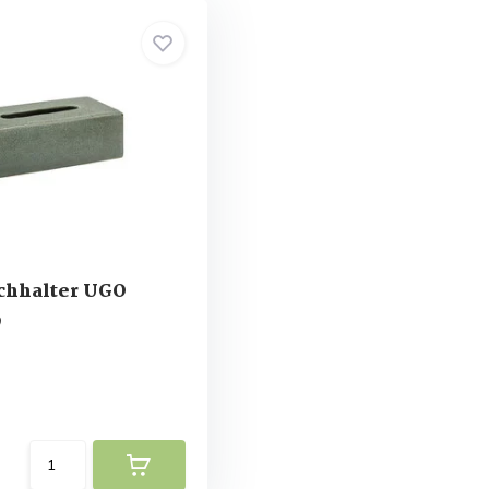
chhalter UGO
9