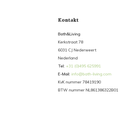
Kontakt
Bath&Living
Kerkstraat 78
6031 CJ Nederweert
Nederland
Tel:
+31 (0)495 625991
E-Mail:
info@bath-living.com
KvK nummer 78419190
BTW nummer NL861386322B01