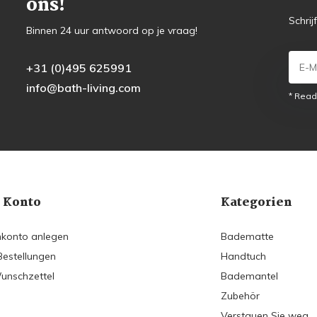
ons!
Schrij
Binnen 24 uur antwoord op je vraag!
+31 (0)495 625991
info@bath-living.com
* Read
 Konto
Kategorien
konto anlegen
Badematte
Bestellungen
Handtuch
unschzettel
Bademantel
Zubehör
Verstauen Sie weg