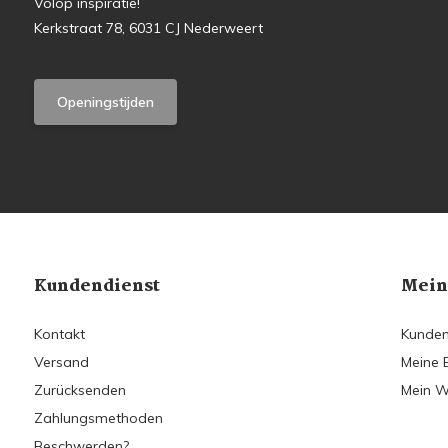
Volop inspiratie!
Kerkstraat 78, 6031 CJ Nederweert
Openingstijden
Kundendienst
Mein
Kontakt
Kunden
Versand
Meine 
Zurücksenden
Mein W
Zahlungsmethoden
Beschwerden?