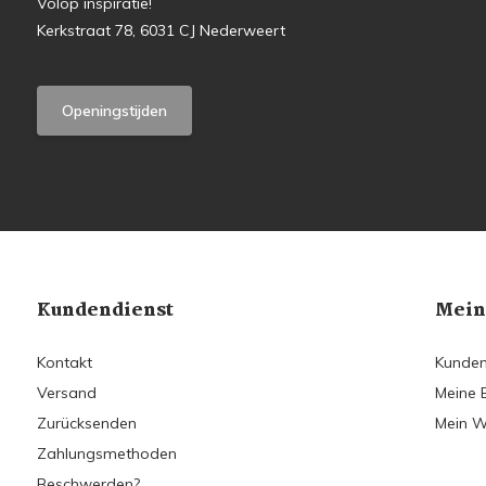
Volop inspiratie!
Kerkstraat 78, 6031 CJ Nederweert
Openingstijden
Kundendienst
Mein
Kontakt
Kunden
Versand
Meine 
Zurücksenden
Mein W
Zahlungsmethoden
Beschwerden?