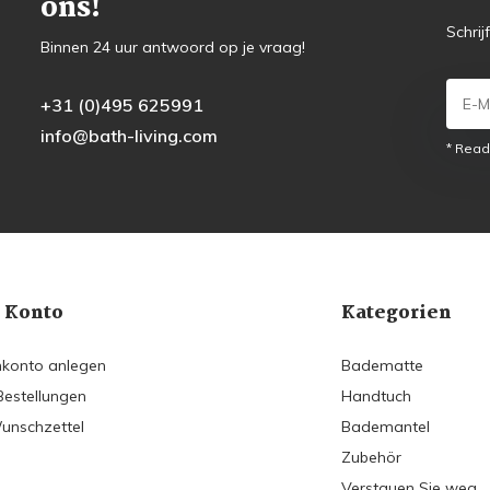
ons!
Schrij
Binnen 24 uur antwoord op je vraag!
+31 (0)495 625991
info@bath-living.com
* Read
 Konto
Kategorien
konto anlegen
Badematte
Bestellungen
Handtuch
unschzettel
Bademantel
Zubehör
Verstauen Sie weg