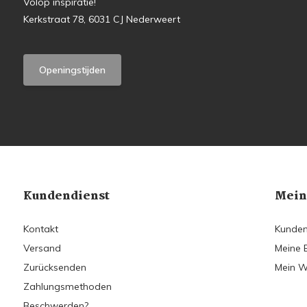
Volop inspiratie!
Kerkstraat 78, 6031 CJ Nederweert
Openingstijden
Kundendienst
Mein
Kontakt
Kunden
Versand
Meine 
Zurücksenden
Mein W
Zahlungsmethoden
Beschwerden?