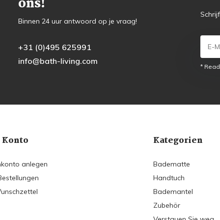
ons!
Schrij
Binnen 24 uur antwoord op je vraag!
+31 (0)495 625991
info@bath-living.com
* Read
 Konto
Kategorien
konto anlegen
Badematte
Bestellungen
Handtuch
unschzettel
Bademantel
Zubehör
Verstauen Sie weg