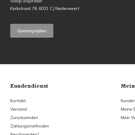
Volop inspiratie!
Kerkstraat 78, 6031 CJ Nederweert
Openingstijden
Kundendienst
Mein
Kontakt
Kunden
Versand
Meine 
Zurücksenden
Mein W
Zahlungsmethoden
Beschwerden?