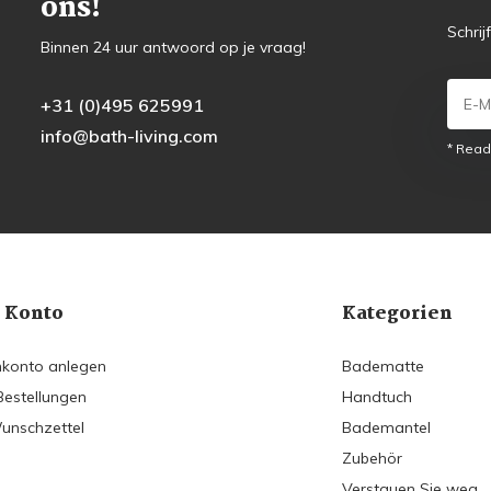
ons!
Schrij
Binnen 24 uur antwoord op je vraag!
+31 (0)495 625991
info@bath-living.com
* Read
 Konto
Kategorien
konto anlegen
Badematte
Bestellungen
Handtuch
unschzettel
Bademantel
Zubehör
Verstauen Sie weg