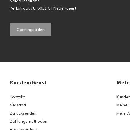
Volop inspiratie!
Kerkstraat 78, 6031 CJ Nederweert
Openingstijden
Kundendienst
Mein
Kontakt
Kunden
Versand
Meine 
Zurücksenden
Mein W
Zahlungsmethoden
Beschwerden?