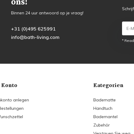
ons!
Schrij
Binnen 24 uur antwoord op je vraag!
+31 (0)495 625991
info@bath-living.com
* Read
 Konto
Kategorien
konto anlegen
Badematte
Bestellungen
Handtuch
unschzettel
Bademantel
Zubehör
Verstauen Sie weg