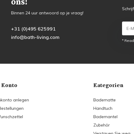
ons!
Schrij
Binnen 24 uur antwoord op je vraag!
+31 (0)495 625991
info@bath-living.com
* Read
 Konto
Kategorien
konto anlegen
Badematte
Bestellungen
Handtuch
unschzettel
Bademantel
Zubehör
Verstauen Sie weg