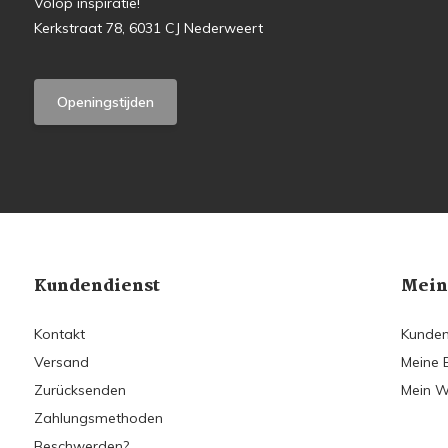
Volop inspiratie!
Kerkstraat 78, 6031 CJ Nederweert
Openingstijden
Kundendienst
Mein
Kontakt
Kunden
Versand
Meine 
Zurücksenden
Mein W
Zahlungsmethoden
Beschwerden?