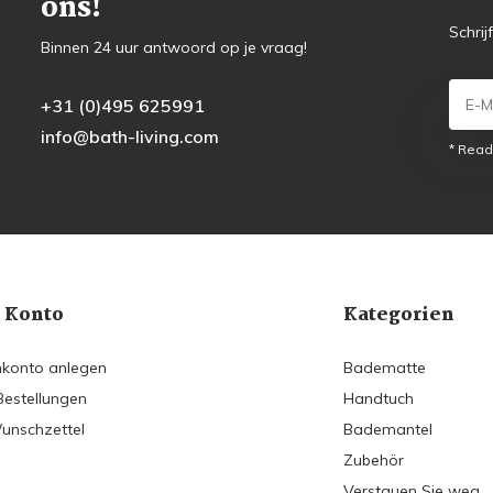
ons!
Schrij
Binnen 24 uur antwoord op je vraag!
+31 (0)495 625991
info@bath-living.com
* Read
 Konto
Kategorien
konto anlegen
Badematte
Bestellungen
Handtuch
unschzettel
Bademantel
Zubehör
Verstauen Sie weg