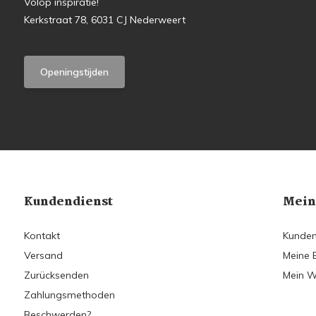
Volop inspiratie!
Kerkstraat 78, 6031 CJ Nederweert
Openingstijden
Kundendienst
Mein
Kontakt
Kunden
Versand
Meine 
Zurücksenden
Mein W
Zahlungsmethoden
Beschwerden?