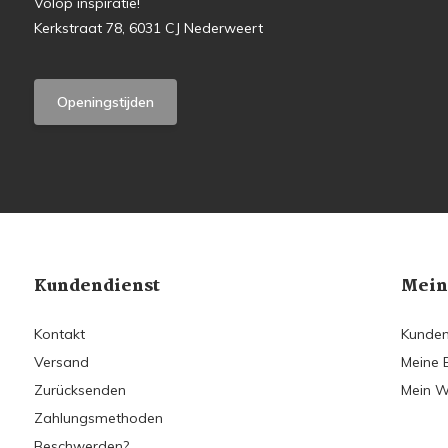
Volop inspiratie!
Kerkstraat 78, 6031 CJ Nederweert
Openingstijden
Kundendienst
Mein
Kontakt
Kunden
Versand
Meine 
Zurücksenden
Mein W
Zahlungsmethoden
Beschwerden?