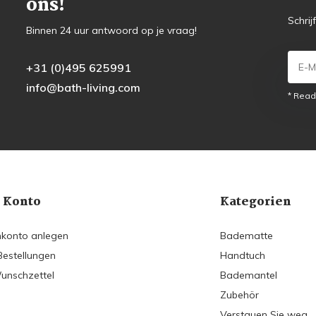
ons!
Schrij
Binnen 24 uur antwoord op je vraag!
+31 (0)495 625991
info@bath-living.com
* Read
 Konto
Kategorien
konto anlegen
Badematte
Bestellungen
Handtuch
unschzettel
Bademantel
Zubehör
Verstauen Sie weg