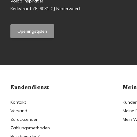
Volop inspiratie!
Kerkstraat 78, 6031 CJ Nederweert
Openingstijden
Kundendienst
Mein
Kontakt
Kunden
Versand
Meine 
Zurücksenden
Mein W
Zahlungsmethoden
Beschwerden?