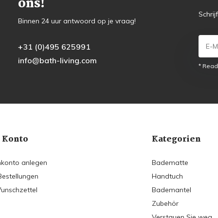
ons!
Schrij
Binnen 24 uur antwoord op je vraag!
+31 (0)495 625991
info@bath-living.com
* Read
 Konto
Kategorien
konto anlegen
Badematte
Bestellungen
Handtuch
unschzettel
Bademantel
Zubehör
Verstauen Sie weg