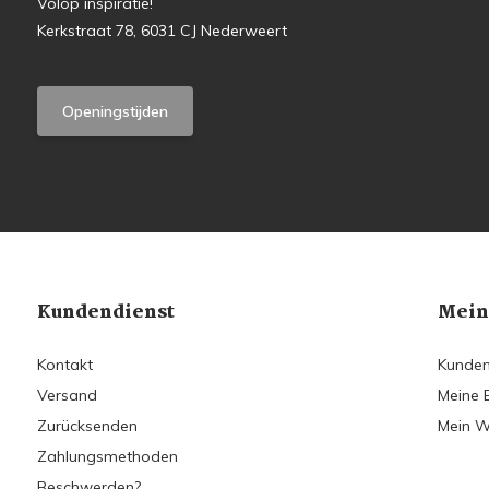
Volop inspiratie!
Kerkstraat 78, 6031 CJ Nederweert
Openingstijden
Kundendienst
Mein
Kontakt
Kunden
Versand
Meine 
Zurücksenden
Mein W
Zahlungsmethoden
Beschwerden?