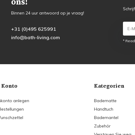
ons!
Schrij
Binnen 24 uur antwoord op je vraag!
+31 (0)495 625991
info@bath-living.com
* Read
 Konto
Kategorien
konto anlegen
Badematte
Bestellungen
Handtuch
unschzettel
Bademantel
Zubehör
Verstauen Sie weg