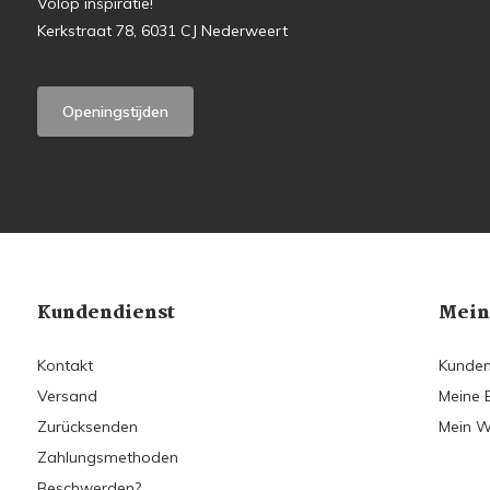
Volop inspiratie!
Kerkstraat 78, 6031 CJ Nederweert
Openingstijden
Kundendienst
Mein
Kontakt
Kunden
Versand
Meine 
Zurücksenden
Mein W
Zahlungsmethoden
Beschwerden?