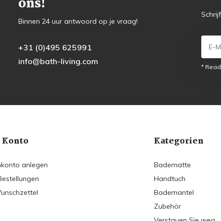
ons!
Schrij
Binnen 24 uur antwoord op je vraag!
+31 (0)495 625991
info@bath-living.com
* Read
 Konto
Kategorien
konto anlegen
Badematte
Bestellungen
Handtuch
unschzettel
Bademantel
Zubehör
Verstauen Sie weg