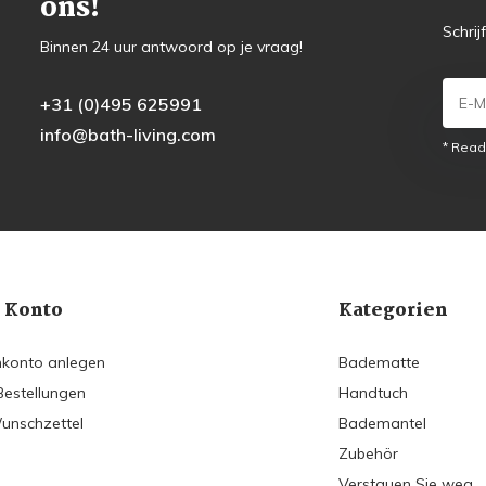
ons!
Schrij
Binnen 24 uur antwoord op je vraag!
+31 (0)495 625991
info@bath-living.com
* Read
 Konto
Kategorien
konto anlegen
Badematte
Bestellungen
Handtuch
unschzettel
Bademantel
Zubehör
Verstauen Sie weg