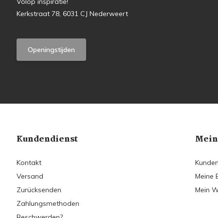
Volop inspiratie!
Kerkstraat 78, 6031 CJ Nederweert
Openingstijden
Kundendienst
Mein
Kontakt
Kunden
Versand
Meine 
Zurücksenden
Mein W
Zahlungsmethoden
Beschwerden?