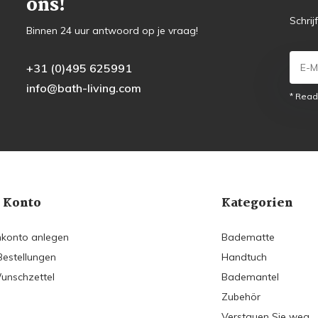
ons!
Schrij
Binnen 24 uur antwoord op je vraag!
+31 (0)495 625991
info@bath-living.com
* Read
 Konto
Kategorien
konto anlegen
Badematte
Bestellungen
Handtuch
unschzettel
Bademantel
Zubehör
Verstauen Sie weg