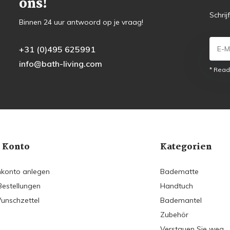
ons!
Schrij
Binnen 24 uur antwoord op je vraag!
+31 (0)495 625991
info@bath-living.com
* Read
 Konto
Kategorien
konto anlegen
Badematte
Bestellungen
Handtuch
unschzettel
Bademantel
Zubehör
Verstauen Sie weg