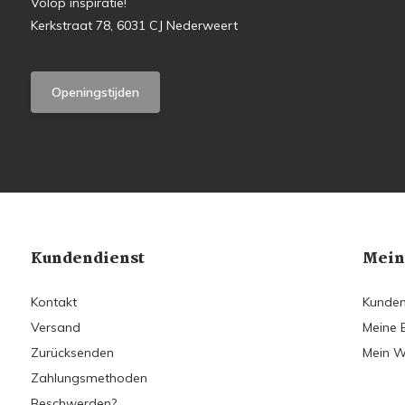
Volop inspiratie!
Kerkstraat 78, 6031 CJ Nederweert
Openingstijden
Kundendienst
Mein
Kontakt
Kunden
Versand
Meine 
Zurücksenden
Mein W
Zahlungsmethoden
Beschwerden?