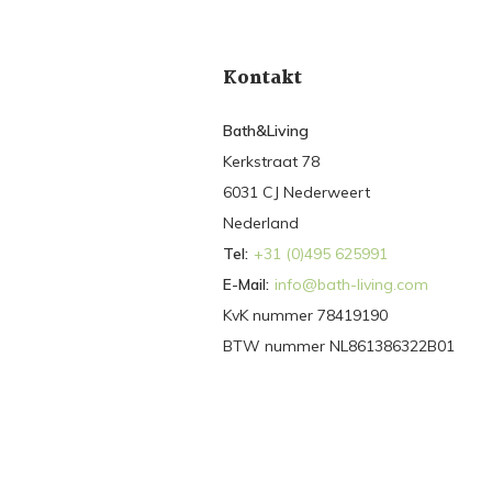
Kontakt
Bath&Living
Kerkstraat 78
6031 CJ Nederweert
Nederland
Tel:
+31 (0)495 625991
E-Mail:
info@bath-living.com
KvK nummer 78419190
BTW nummer NL861386322B01