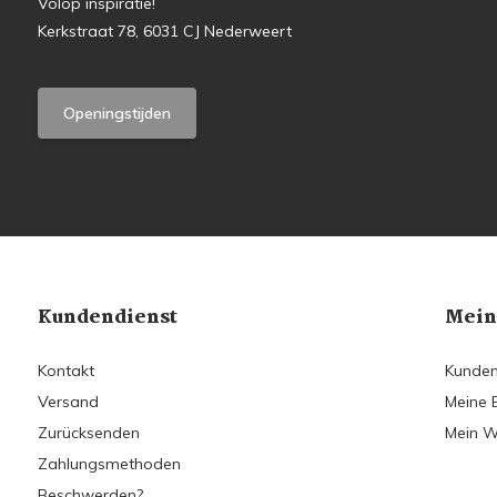
Volop inspiratie!
Kerkstraat 78, 6031 CJ Nederweert
Openingstijden
Kundendienst
Mein
Kontakt
Kunden
Versand
Meine 
Zurücksenden
Mein W
Zahlungsmethoden
Beschwerden?