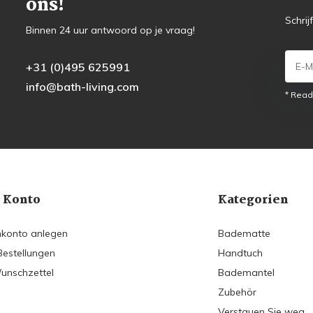
ons!
Schrij
Binnen 24 uur antwoord op je vraag!
+31 (0)495 625991
info@bath-living.com
* Read
 Konto
Kategorien
konto anlegen
Badematte
Bestellungen
Handtuch
unschzettel
Bademantel
Zubehör
Verstauen Sie weg