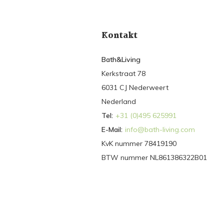
Kontakt
Bath&Living
Kerkstraat 78
6031 CJ Nederweert
Nederland
Tel:
+31 (0)495 625991
E-Mail:
info@bath-living.com
KvK nummer 78419190
BTW nummer NL861386322B01