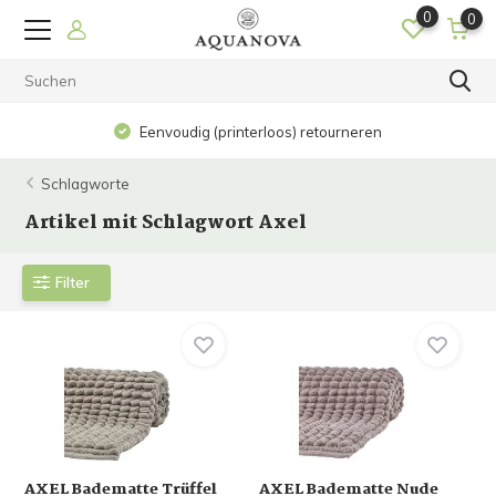
0
0
Eenvoudig (printerloos) retourneren
Schlagworte
Artikel mit Schlagwort Axel
Filter
AXEL Badematte Trüffel
AXEL Badematte Nude