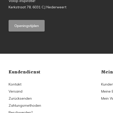
Volop inspiratie!
Kerkstraat 78, 6031 CJ Nederweert
Openingstijden
Kundendienst
Mein
Kontakt
Kunden
Versand
Meine 
Zurücksenden
Mein W
Zahlungsmethoden
Beschwerden?