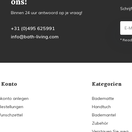
ons!
Schrij
Binnen 24 uur antwoord op je vraag!
+31 (0)495 625991
info@bath-living.com
* Read
 Konto
Kategorien
konto anlegen
Badematte
Bestellungen
Handtuch
unschzettel
Bademantel
Zubehör
Verstauen Sie weg