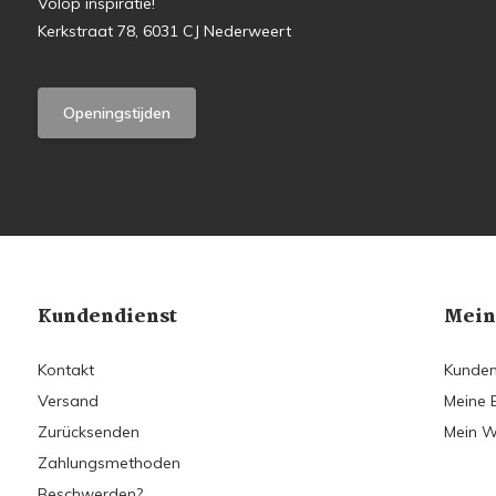
Volop inspiratie!
Kerkstraat 78, 6031 CJ Nederweert
Openingstijden
Kundendienst
Mein
Kontakt
Kunden
Versand
Meine 
Zurücksenden
Mein W
Zahlungsmethoden
Beschwerden?