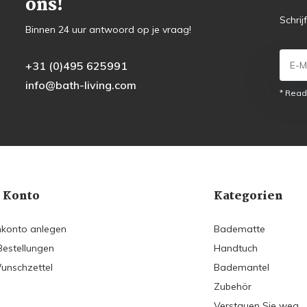
ons!
Schrij
Binnen 24 uur antwoord op je vraag!
+31 (0)495 625991
info@bath-living.com
* Read
 Konto
Kategorien
konto anlegen
Badematte
Bestellungen
Handtuch
unschzettel
Bademantel
Zubehör
Verstauen Sie weg