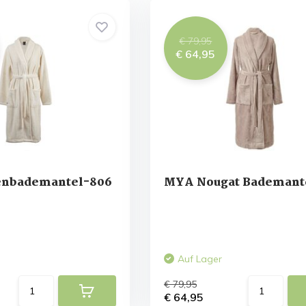
€ 79,95
€ 64,95
enbademantel-806
MYA Nougat Bademant
Auf Lager
€ 79,95
€ 64,95