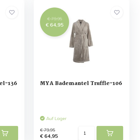
€ 79,95
€ 64,95
el-136
MYA Bademantel Truffle-106
Auf Lager
€ 79,95
€ 64,95