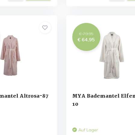
€ 79,95
€ 64,95
antel Altrosa-87
MYA Bademantel Elfe
10
Auf Lager