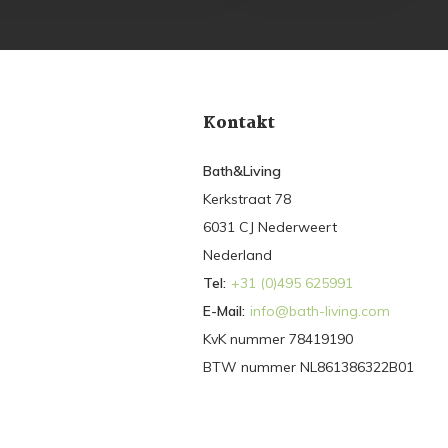
Kontakt
Bath&Living
Kerkstraat 78
6031 CJ Nederweert
Nederland
Tel:
+31 (0)495 625991
E-Mail:
info@bath-living.com
KvK nummer 78419190
BTW nummer NL861386322B01