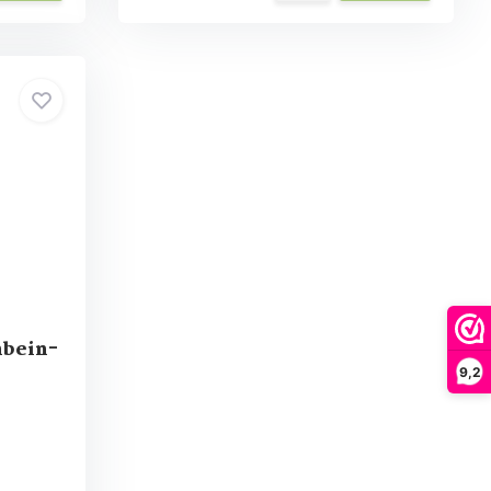
nbein-
9,2