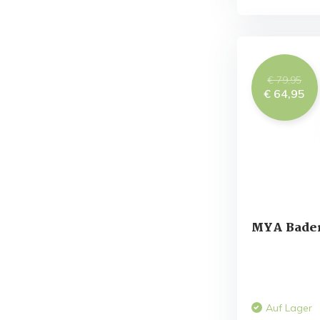
€ 79,95
€ 64,95
MYA Badem
Auf Lager