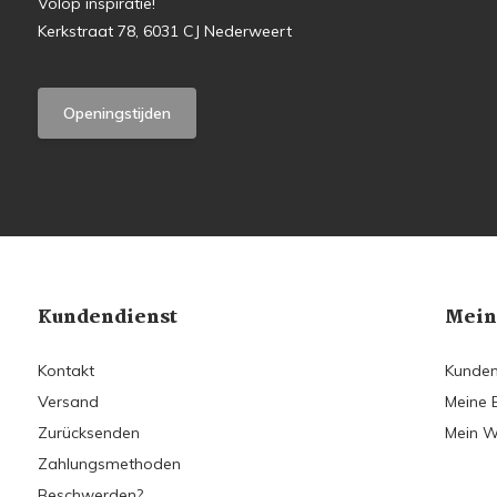
Volop inspiratie!
Kerkstraat 78, 6031 CJ Nederweert
Openingstijden
Kundendienst
Mein
Kontakt
Kunden
Versand
Meine 
Zurücksenden
Mein W
Zahlungsmethoden
Beschwerden?