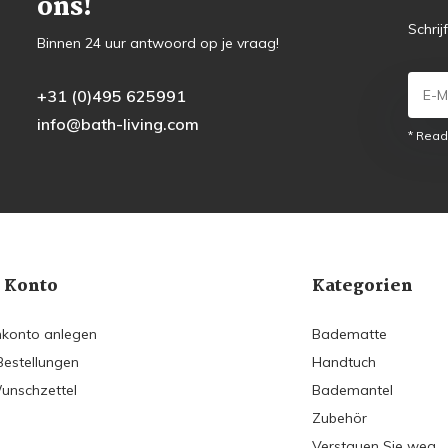
ons!
Schrij
Binnen 24 uur antwoord op je vraag!
+31 (0)495 625991
info@bath-living.com
* Read
 Konto
Kategorien
konto anlegen
Badematte
Bestellungen
Handtuch
unschzettel
Bademantel
Zubehör
Verstauen Sie weg