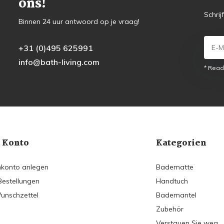
ons!
Schrij
Binnen 24 uur antwoord op je vraag!
+31 (0)495 625991
info@bath-living.com
* Read
 Konto
Kategorien
konto anlegen
Badematte
Bestellungen
Handtuch
unschzettel
Bademantel
Zubehör
Verstauen Sie weg