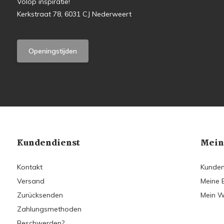
Volop inspiratie!
Kerkstraat 78, 6031 CJ Nederweert
Openingstijden
Kundendienst
Mein
Kontakt
Kunden
Versand
Meine 
Zurücksenden
Mein W
Zahlungsmethoden
Beschwerden?