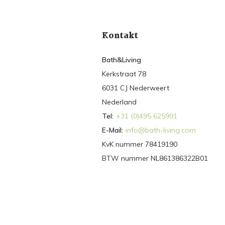
Kontakt
Bath&Living
Kerkstraat 78
6031 CJ Nederweert
Nederland
Tel:
+31 (0)495 625991
E-Mail:
info@bath-living.com
KvK nummer 78419190
BTW nummer NL861386322B01