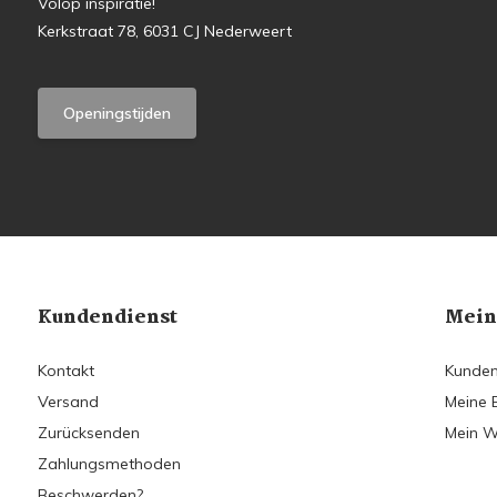
Volop inspiratie!
Kerkstraat 78, 6031 CJ Nederweert
Openingstijden
Kundendienst
Mein
Kontakt
Kunden
Versand
Meine 
Zurücksenden
Mein W
Zahlungsmethoden
Beschwerden?