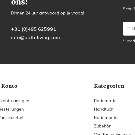
ons!
Schrij
Binnen 24 uur antwoord op je vraag!
+31 (0)495 625991
info@bath-living.com
* Read
 Konto
Kategorien
konto anlegen
Badematte
Bestellungen
Handtuch
unschzettel
Bademantel
Zubehör
Verstauen Sie weg