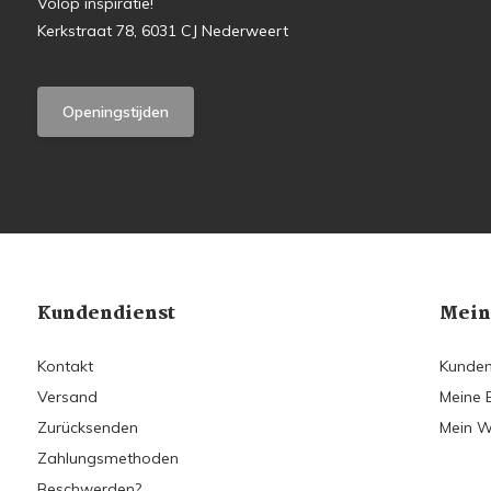
Volop inspiratie!
Kerkstraat 78, 6031 CJ Nederweert
Openingstijden
Kundendienst
Mein
Kontakt
Kunden
Versand
Meine 
Zurücksenden
Mein W
Zahlungsmethoden
Beschwerden?