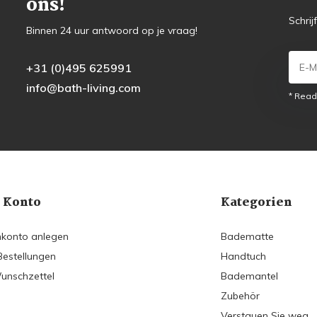
ons!
Schrij
Binnen 24 uur antwoord op je vraag!
+31 (0)495 625991
info@bath-living.com
* Read
 Konto
Kategorien
konto anlegen
Badematte
Bestellungen
Handtuch
unschzettel
Bademantel
Zubehör
Verstauen Sie weg