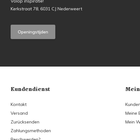
Volop inspiratie!
Kerkstraat 78, 6031 CJ Nederweert
Openingstijden
Kundendienst
Mein
Kontakt
Kunden
Versand
Meine 
Zurücksenden
Mein W
Zahlungsmethoden
Beschwerden?