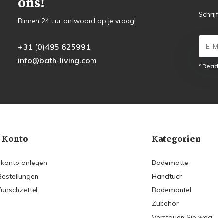
ons!
Schrij
Binnen 24 uur antwoord op je vraag!
+31 (0)495 625991
info@bath-living.com
* Read
 Konto
Kategorien
konto anlegen
Badematte
Bestellungen
Handtuch
unschzettel
Bademantel
Zubehör
Verstauen Sie weg