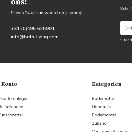
ons!
Schrij
Binnen 24 uur antwoord op je vraag!
+31 (0)495 625991
info@bath-living.com
* Read
 Konto
Kategorien
konto anlegen
Badematte
Bestellungen
Handtuch
unschzettel
Bademantel
Zubehör
Verstauen Sie weg