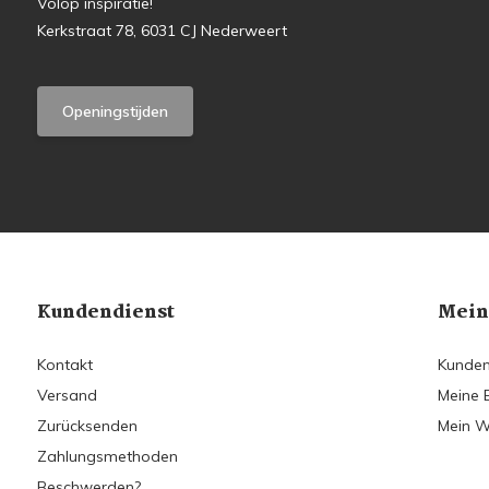
Volop inspiratie!
Kerkstraat 78, 6031 CJ Nederweert
Openingstijden
Kundendienst
Mein
Kontakt
Kunden
Versand
Meine 
Zurücksenden
Mein W
Zahlungsmethoden
Beschwerden?