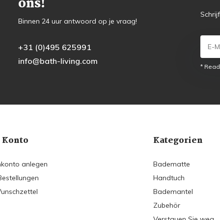
ons!
Schrij
Binnen 24 uur antwoord op je vraag!
+31 (0)495 625991
info@bath-living.com
* Read
 Konto
Kategorien
konto anlegen
Badematte
Bestellungen
Handtuch
unschzettel
Bademantel
Zubehör
Verstauen Sie weg