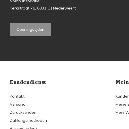
Volop inspiratie!
Kerkstraat 78, 6031 CJ Nederweert
Openingstijden
Kundendienst
Mein
Kontakt
Kunden
Versand
Meine 
Zurücksenden
Mein W
Zahlungsmethoden
Beschwerden?